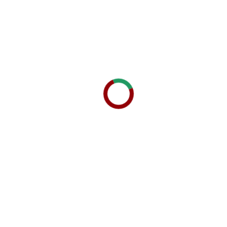
BANDEJA LUZ DO DIA
ID: 35071
R$
330,00
DESCRIÇÃO
Diferenciado é esse café da manhã ;
Especialmente pra quem gosta de um cardápio mais
caseiro, essa linda bandeja acompanha arranjo de girassol
natural, bolinho comemorativo caseiro, brigadeiros, pote de
nutella , croissant, jau folhado, pão de cenourinha,