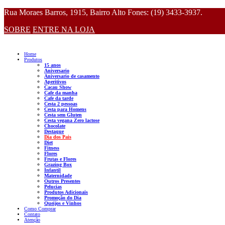
Rua Moraes Barros, 1915, Bairro Alto Fones: (19) 3433-3937.
SOBRE
ENTRE NA LOJA
Home
Produtos
15 anos
Aniversario
Aniversario de casamento
Aperitivos
Cacau Show
Cafe da manha
Cafe da tarde
Cesta 2 pessoas
Cesta para Homens
Cesta sem Gluten
Cesta vegana Zero lactose
Chocolate
Destaque
Dia dos Pais
Diet
Fitness
Flores
Frutas e Flores
Grazing Box
Infantil
Maternidade
Outros Presentes
Pelucias
Produtos Adicionais
Promoção do Dia
Queijos e Vinhos
Como Comprar
Contato
Atenção