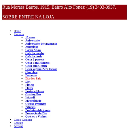
Rua Moraes Barros, 1915, Bairro Alto Fones: (19) 3433-3937.
SOBRE
ENTRE NA LOJA
Home
Produtos
15 anos
Aniversario
Aniversario de casamento
Aperitivos
Cacau Show
Cafe da manha
Cafe da tarde
Cesta 2 pessoas
Cesta para Homens
Cesta sem Gluten
Cesta vegana Zero lactose
Chocolate
Destaque
Dia dos Pais
Diet
Fitness
Flores
Frutas e Flores
Grazing Box
Infantil
Maternidade
Outros Presentes
Pelucias
Produtos Adicionais
Promoção do Dia
Queijos e Vinhos
Como Comprar
Contato
Atenção